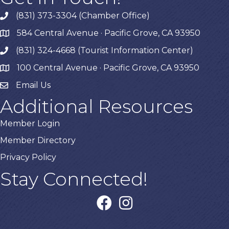
(831) 373-3304 (Chamber Office)
phone
584 Central Avenue · Pacific Grove, CA 93950
map
(831) 324-4668 (Tourist Information Center)
phone
100 Central Avenue · Pacific Grove, CA 93950
map
Email Us
Additional Resources
Member Login
Member Directory
Privacy Policy
Stay Connected!
facebook
instagram